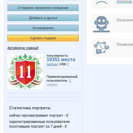
блогеров
.
Отправить приватное сообщение
Добавить в друзья
Посетит
Игнорировать
Сделать подарок
Посмотре
Автофорум главный
популярность:
19351 место
рейтинг
1496
?
Привилегированный
пользователь
11
уровня
Статистика портрета:
сейчас просматривают портрет - 0
зарегистрированные пользователи
посетившие портрет за 7 дней - 0