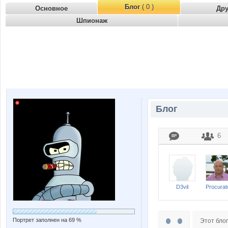
Блог
( 0 )
Основное
Др
Шпионаж
Блог
6
D3vil
Procurat
Портрет заполнен на 69 %
Этот блог